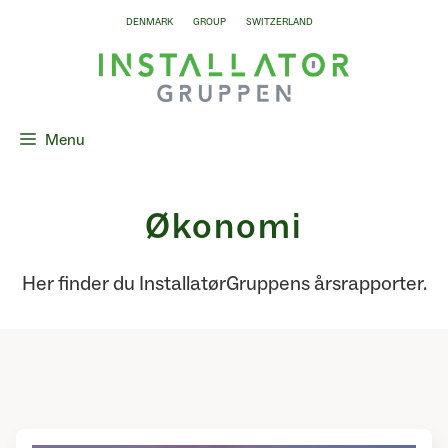
Skip
DENMARK
GROUP
SWITZERLAND
to
content
Menu
Økonomi
Her finder du InstallatørGruppens årsrapporter.