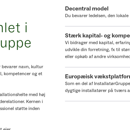
Decentral model
Du bevarer ledelsen, den lokale 
let i
Stærk kapital- og komp
ruppe
Vi bidrager med kapital, erfarin
udvikle din forretning, fx til stø
eller opkøb af andre virksomhed
r bevarer navn, kultur
al, kompetencer og et
Europæisk vækstplatfo
Som en del af InstallatørGruppe
dygtige installatører på tværs a
tallationshelte med høj
erelationer. Kernen i
ssionel støtte inden
 ejer.