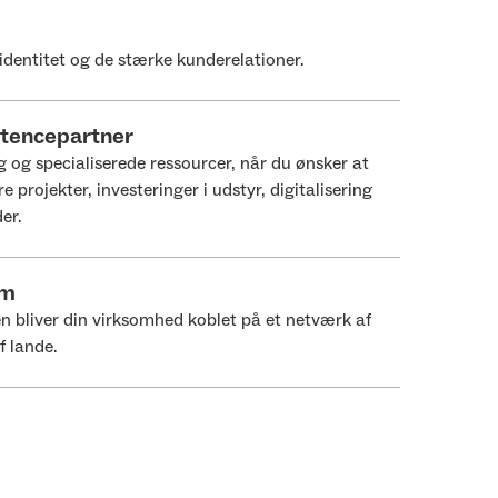
identitet og de stærke kunderelationer.
etencepartner
g og specialiserede ressourcer, når du ønsker at
rre projekter, investeringer i udstyr, digitalisering
er.
rm
n bliver din virksomhed koblet på et netværk af
f lande.