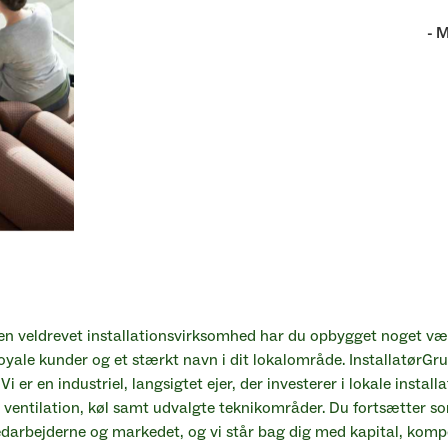
 før, fordi vi har flere
-
M
gruppe.
 Fyn
 en veldrevet installationsvirksomhed har du opbygget noget vær
yale kunder og et stærkt navn i dit lokalområde. InstallatørGru
Vi er en industriel, langsigtet ejer, der investerer i lokale install
 ventilation, køl samt udvalgte teknikområder. Du fortsætter s
darbejderne og markedet, og vi står bag dig med kapital, komp