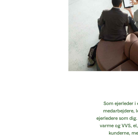
Og så føler vi, at vi er i en højere liga nu end
muskler som del af en stor 
-
Jan Pilegaard
,
El Team
Som ejerleder i
medarbejdere, lo
ejerledere som dig. 
varme og VVS, el,
kunderne, me