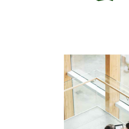
”
At blive en del af InstallatørGruppen har ik
og vi er stadig, som vi var før. Men det har
tværs, bedre indkøbsaftaler, tryggere medarb
Det åbner flere døre for os, fordi vi har fler