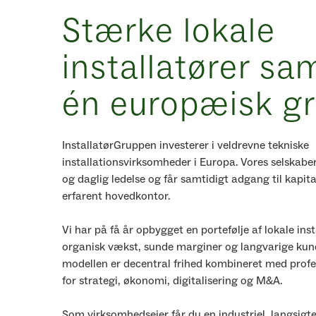
Stærke lokale
installatører sam
én europæisk g
InstallatørGruppen investerer i veldrevne tekniske
installationsvirksomheder i Europa. Vores selskabe
og daglig ledelse og får samtidigt adgang til kapit
erfarent hovedkontor.
Vi har på få år opbygget en portefølje af lokale ins
organisk vækst, sunde marginer og langvarige kund
modellen er decentral frihed kombineret med profe
for strategi, økonomi, digitalisering og M&A.
Som virksomhedsejer får du en industriel, langsigtet