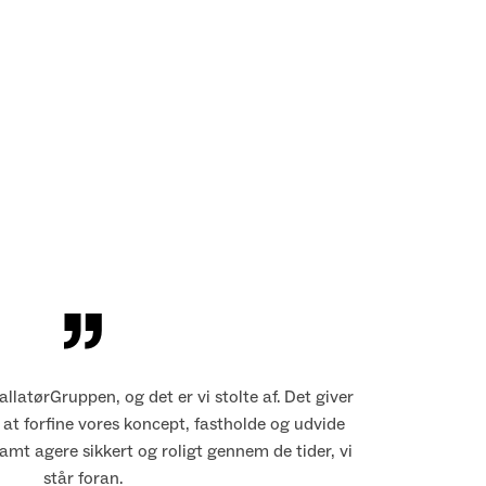
”
tallatørGruppen, og det er vi stolte af. Det giver
Som
 at forfine vores koncept, fastholde og udvide
mt agere sikkert og roligt gennem de tider, vi
ma
står foran.