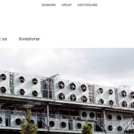
DENMARK
GROUP
SWITZERLAND
 os
Investorer