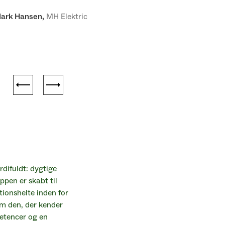
ark Hansen
,
MH Elektric
difuldt: dygtige
ppen er skabt til
ationshelte inden for
om den, der kender
etencer og en