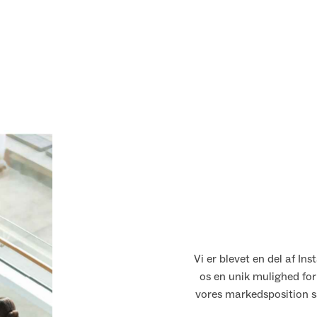
ke ændret vores hverdag,
Vi er blevet en del af Ins
 skabt mere sparring på
os en unik mulighed for
ejdere og flere opgaver.
vores markedsposition sa
e relationer med Gruppen.